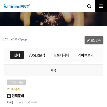
Total 110 /
2 page
질문등록
전체
VDSLR본식
포토에세이
라이브보기
제목
접수완료
VDSLR본식
견적문의
박혜림
1
04-08