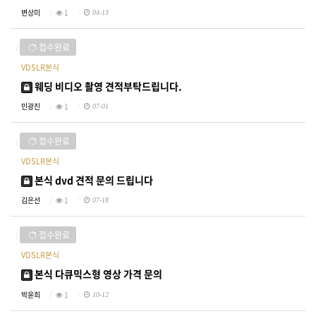
변상미
1
04-13
접수완료
VDSLR본식
웨딩 비디오 촬영 견적부탁드립니다.
민광진
1
07-01
접수완료
VDSLR본식
본식 dvd 견적 문의 드립니다
김은선
1
07-18
접수완료
VDSLR본식
본식 다큐믹스형 영상 가격 문의
박윤희
1
10-12