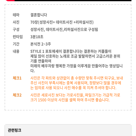
테마
결혼합니다
사진
70장(성장사진+ 데이트사진 +리허설사진)
구성
성장사진, 데이트사진,리허설사진으로 구성됨
런타임
3분18초
기간
본식전 2~3주
내용
STYLE 1 포토에세이 결혼합니다는 결혼하는 커플들이
제일 많이 선호하는 노래로 조금 발랄하면서 고급스러운 분위
기를 연출하여
미래의 배우자랑 행복한 가정을 이루게끔 만들어주는 영상입니
다.
체크1
사진은 각 파트와 상관없이 총 수량만 맞춰 주시면 되구요, 보내
주신 사진이 부족시에는 중복 사용되며, 정량보다 많을 경우에
는 임의로 사용 되오니 사진 매수를 꼭 지켜 주셔야 합니다.
체크2
사진은 세로사진 보다는 가로사진을, 파일크기는 가급적 가로
크기 1500 이상의 사진을 셀렉 하여 주시면 좋습니다.
관련링크