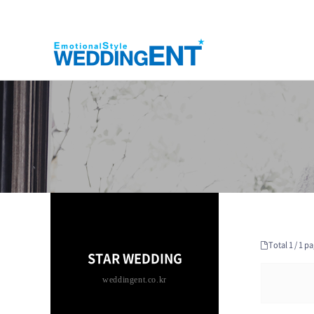
Total 1 /
1 pa
STAR WEDDING
weddingent.co.kr