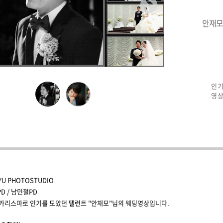
안재모
인기
영상
YU PHOTOSTUDIO
D / 남민철PD
한 카리스마로 인기를 모았던 탤런트 "안재모"님의 웨딩영상입니다.