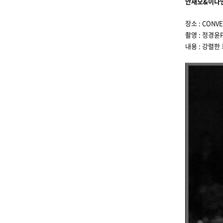
안재모&이다
장소 : CONV
촬영 : 정경윤P
내용 : 강렬