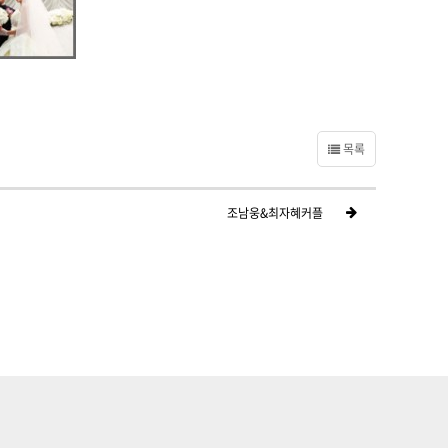
목록
조남웅&최자혜커플