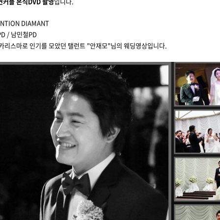
연커플
본식DVD 촬영
입니다.
ENTION DIAMANT
D / 남민철PD
한 카리스마로 인기를 모았던 탤런트 "안재모"님의 웨딩영상입니다.