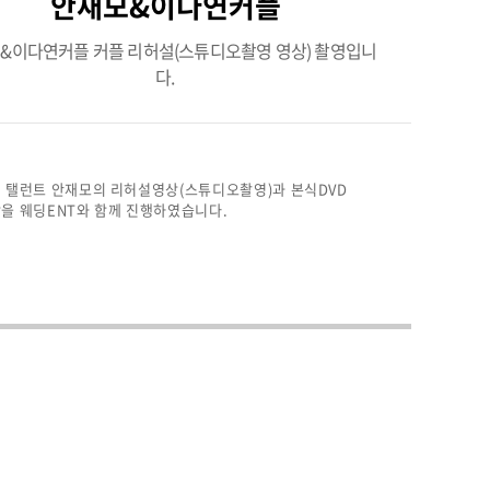
안재모&이다연커플
&이다연커플 커플 리허설(스튜디오촬영 영상) 촬영입니
다.
 탤런트 안재모의 리허설영상(스튜디오촬영)과 본식DVD
을 웨딩ENT와 함께 진행하였습니다.