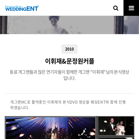
2010
이휘재&문정원커플
동료 개그맨들과 많은 연기자들이 함께한 개그맨 "이휘재"님의 본식영상
입니다.
개그맨MC로 활약중인 이휘재의 본식DVD 영상을 웨딩ENT와 함께 진행
하였습니다.