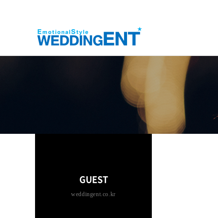
GUEST
weddingent.co.kr