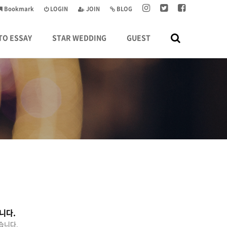
Bookmark
LOGIN
JOIN
BLOG
TO ESSAY
STAR WEDDING
GUEST
니다.
습니다.