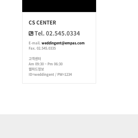
CS CENTER
Tel. 02.545.0334
E-mail.
weddingent@empas.com
Fax. 02.545.0335
고객센터
Am 09:30 ~ Pm 06:30
웹하드정보
ID=weddingent / PW=1234