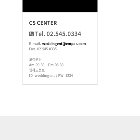
CS CENTER
Tel. 02.545.0334
E-mail.
weddingent@empas.com
Fax. 02.545.0335
고객센터
Am 09:30 ~ Pm 06:30
웹하드정보
ID=weddingent / PW=1234