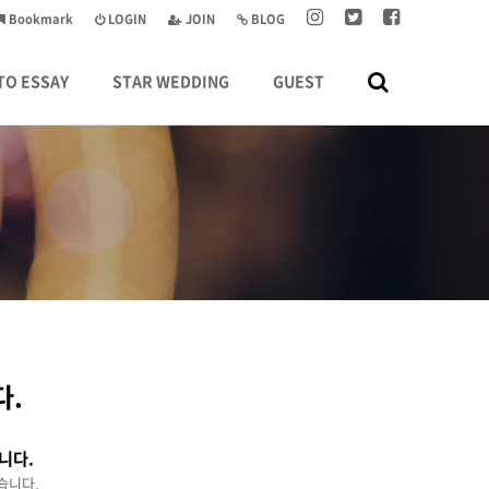
Bookmark
LOGIN
JOIN
BLOG
TO ESSAY
STAR WEDDING
GUEST
다.
니다.
습니다.