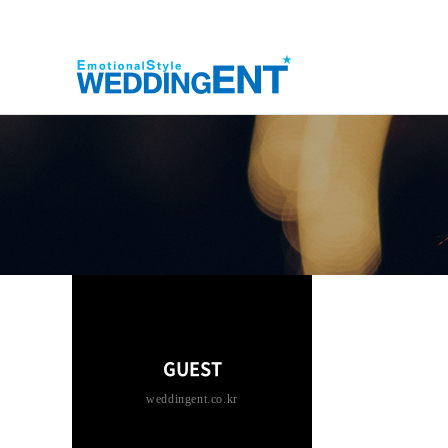
GUEST
weddingent.co.kr